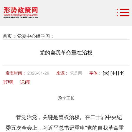
首页 >
党委中心组学习 >
党的自我革命重在治权
发表时间：
2026-01-26
来源：
求是网
字体
：
[大]
[中]
[小]
[打印]
[关闭]
◎
李玉长
管党治党，关键是管权治权。在二十届中央纪
委五次全会上，习近平总书记重申“党的自我革命重