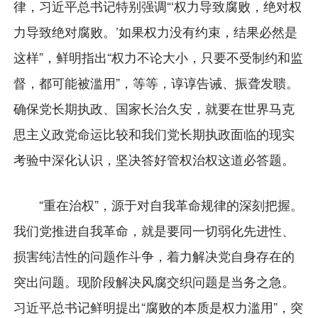
律，习近平总书记特别强调“‘权力导致腐败，绝对权
力导致绝对腐败。’如果权力没有约束，结果必然是
这样”，鲜明指出“权力不论大小，只要不受制约和监
督，都可能被滥用”，等等，谆谆告诫、振聋发聩。
确保党长期执政、国家长治久安，就要在世界马克
思主义政党命运比较和我们党长期执政面临的现实
考验中深化认识，坚决答好管权治权这道必答题。
“重在治权”，源于对自我革命规律的深刻把握。
我们党推进自我革命，就是要同一切弱化先进性、
损害纯洁性的问题作斗争，着力解决党自身存在的
突出问题。现阶段解决风腐交织问题是当务之急。
习近平总书记鲜明提出“腐败的本质是权力滥用”，突