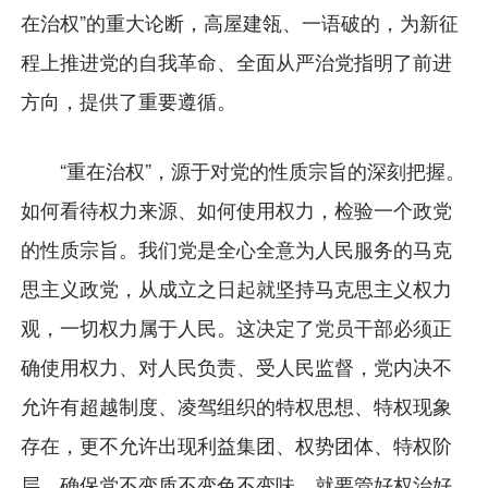
在治权”的重大论断，高屋建瓴、一语破的，为新征
程上推进党的自我革命、全面从严治党指明了前进
方向，提供了重要遵循。
“重在治权”，源于对党的性质宗旨的深刻把握。
如何看待权力来源、如何使用权力，检验一个政党
的性质宗旨。我们党是全心全意为人民服务的马克
思主义政党，从成立之日起就坚持马克思主义权力
观，一切权力属于人民。这决定了党员干部必须正
确使用权力、对人民负责、受人民监督，党内决不
允许有超越制度、凌驾组织的特权思想、特权现象
存在，更不允许出现利益集团、权势团体、特权阶
层。确保党不变质不变色不变味，就要管好权治好