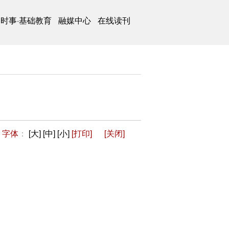
时事·基础教育
融媒中心
在线读刊
字体
：
[大]
[中]
[小]
[打印]
[关闭]