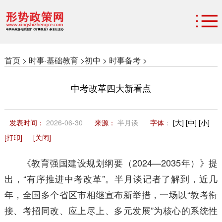
首页 >
时事·基础教育 >
初中 >
时事备考 >
中考改革四大新看点
发表时间：
2026-06-30
来源：
半月谈
字体
：
[大]
[中]
[小]
[打印]
[关闭]
《教育强国建设规划纲要（2024—2035年）》提
出，“有序推进中考改革”。半月谈记者了解到，近几
年，全国多个省区市相继宣布新举措，一场以“教考衔
接、考招同改、应上尽上、多元发展”为核心的系统性