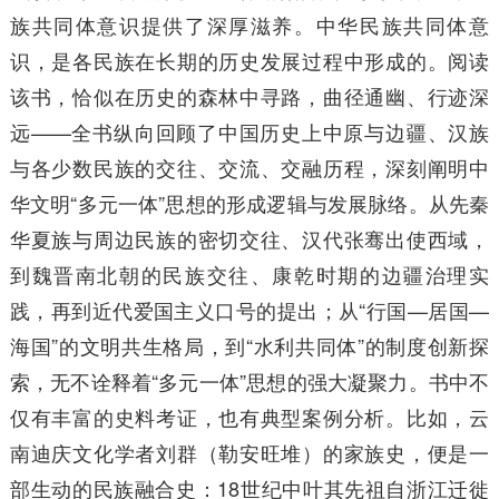
族共同体意识提供了深厚滋养。中华民族共同体意
识，是各民族在长期的历史发展过程中形成的。阅读
该书，恰似在历史的森林中寻路，曲径通幽、行迹深
远——全书纵向回顾了中国历史上中原与边疆、汉族
与各少数民族的交往、交流、交融历程，深刻阐明中
华文明“多元一体”思想的形成逻辑与发展脉络。从先秦
华夏族与周边民族的密切交往、汉代张骞出使西域，
到魏晋南北朝的民族交往、康乾时期的边疆治理实
践，再到近代爱国主义口号的提出；从“行国—居国—
海国”的文明共生格局，到“水利共同体”的制度创新探
索，无不诠释着“多元一体”思想的强大凝聚力。书中不
仅有丰富的史料考证，也有典型案例分析。比如，云
南迪庆文化学者刘群（勒安旺堆）的家族史，便是一
部生动的民族融合史：18世纪中叶其先祖自浙江迁徙