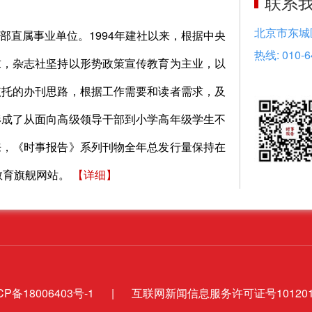
联系
北京市东城
部直属事业单位。1994年建社以来，根据中央
热线: 010-6
求，杂志社坚持以形势政策宣传教育为主业，以
依托的办刊思路，根据工作需要和读者需求，及
形成了从面向高级领导干部到小学高年级学生不
来，《时事报告》系列刊物全年总发行量保持在
教育旗舰网站。
【
详细
】
CP备18006403号-1
|
互联网新闻信息服务许可证号1012018