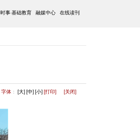
时事·基础教育
融媒中心
在线读刊
字体
：
[大]
[中]
[小]
[打印]
[关闭]