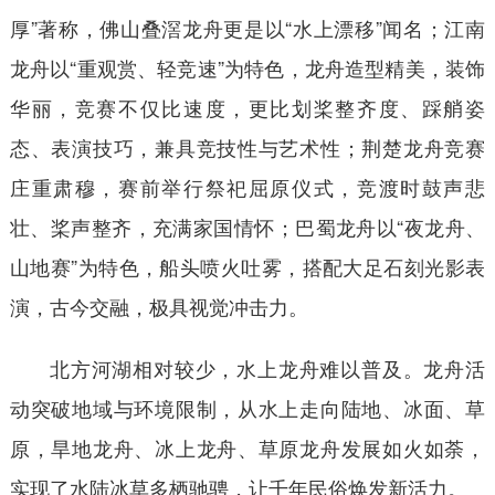
厚”著称，佛山叠滘龙舟更是以“水上漂移”闻名；江南
龙舟以“重观赏、轻竞速”为特色，龙舟造型精美，装饰
华丽，竞赛不仅比速度，更比划桨整齐度、踩艄姿
态、表演技巧，兼具竞技性与艺术性；荆楚龙舟竞赛
庄重肃穆，赛前举行祭祀屈原仪式，竞渡时鼓声悲
壮、桨声整齐，充满家国情怀；巴蜀龙舟以“夜龙舟、
山地赛”为特色，船头喷火吐雾，搭配大足石刻光影表
演，古今交融，极具视觉冲击力。
北方河湖相对较少，水上龙舟难以普及。龙舟活
动突破地域与环境限制，从水上走向陆地、冰面、草
原，旱地龙舟、冰上龙舟、草原龙舟发展如火如荼，
实现了水陆冰草多栖驰骋，让千年民俗焕发新活力。