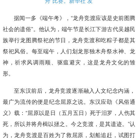
舟”比赛。新华社 发
据闻一多《端午考》，“龙舟竞渡应该是史前图腾
社会的遗俗”。他认为，端午节是长江下游古代吴越民
族举行龙图腾祭祀的节日，龙舟竞渡和吃粽子都是其
祭祀风俗。每至端午，人们划龙形独木舟祭水神、龙
神，祈求风调雨顺、驱瘟避灾，这是龙舟文化的雏
形。
至东汉前后，龙舟竞渡逐渐融入人文纪念内涵，
最广为流传的便是纪念屈原之说。东汉应劭《风俗通
义》载：“屈原以是日（五月五日）死于汨罗，人伤其
死，所以并将舟楫以拯之。今之竞渡，是其遗迹。”认
为，龙舟竞渡是百姓为了救屈原，划船追赶，试图打