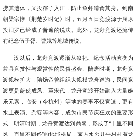
捞其遗体，又投粽子入江，防止鱼虾啃食其身。到南
朝梁宗懔《荆楚岁时记》时，五月五日竞渡源于屈原
投汨罗已经成了普遍的说法。此外，龙舟竞渡还流传
有纪念伍子胥、曹娥等地域传说。
汉以后，龙舟竞渡逐渐从祭祀、纪念活动演变为
兼具竞技性与观赏性的民俗盛会。隋唐时期，龙舟竞
渡规模扩大，隋炀帝曾组织大规模龙舟巡游，民间竞
渡更是蔚然成风。至宋代，龙舟竞渡开始融入大量娱
乐元素，临安（今杭州）等地的赛事不仅竞速，更有
水上表演、杂耍等内容，成为市民节庆狂欢的重要形
式。明清时期，龙舟竞渡达到鼎盛，形成了“十里不同
风，百里不同俗”的地域格局，南方水乡几乎村村有龙