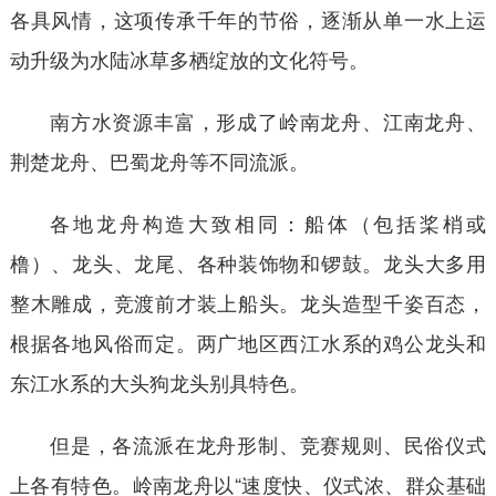
各具风情，这项传承千年的节俗，逐渐从单一水上运
动升级为水陆冰草多栖绽放的文化符号。
南方水资源丰富，形成了岭南龙舟、江南龙舟、
荆楚龙舟、巴蜀龙舟等不同流派。
各地龙舟构造大致相同：船体（包括桨梢或
橹）、龙头、龙尾、各种装饰物和锣鼓。龙头大多用
整木雕成，竞渡前才装上船头。龙头造型千姿百态，
根据各地风俗而定。两广地区西江水系的鸡公龙头和
东江水系的大头狗龙头别具特色。
但是，各流派在龙舟形制、竞赛规则、民俗仪式
上各有特色。岭南龙舟以“速度快、仪式浓、群众基础