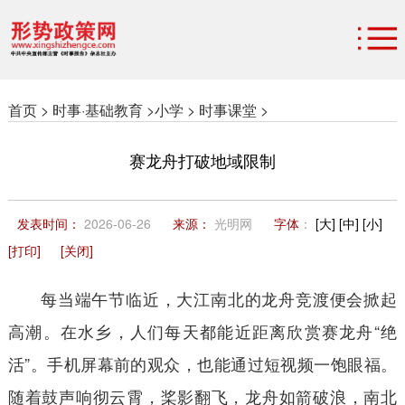
首页 >
时事·基础教育 >
小学 >
时事课堂 >
赛龙舟打破地域限制
发表时间：
2026-06-26
来源：
光明网
字体
：
[大]
[中]
[小]
[打印]
[关闭]
每当端午节临近，大江南北的龙舟竞渡便会掀起
高潮。在水乡，人们每天都能近距离欣赏赛龙舟“绝
活”。手机屏幕前的观众，也能通过短视频一饱眼福。
随着鼓声响彻云霄，桨影翻飞，龙舟如箭破浪，南北