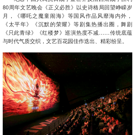
80周年文艺晚会《正义必胜》以史诗格局回望峥嵘岁
月，《哪吒之魔童闹海》等国风作品风靡海内外，
《太平年》《沉默的荣耀》等剧集热播出圈，舞剧
《只此青绿》《红楼梦》巡演热度不减……传统底蕴
与时代气质交织，文艺百花园佳作迭出、精彩纷呈。