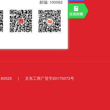
邮编: 100062
0025
|
京东工商广登字20170073号