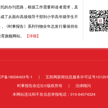
依托的办刊思路，根据工作需要和读者需求，及
形成了从面向高级领导干部到小学高年级学生不
来，《时事报告》系列刊物全年总发行量保持在
教育旗舰网站。
【
详细
】
CP备18006403号-1
|
互联网新闻信息服务许可证号1012018
时事报告杂志社©版权所有
|
法律顾问
本网站违法和不良信息举报电话：010-64074324