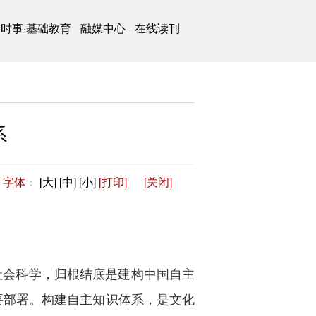
时事·基础教育
融媒中心
在线读刊
系
字体
：
[大]
[中]
[小]
[打印]
[关闭]
学社会科学，归根结底是建构中国自主
要部署。构建自主知识体系，是文化