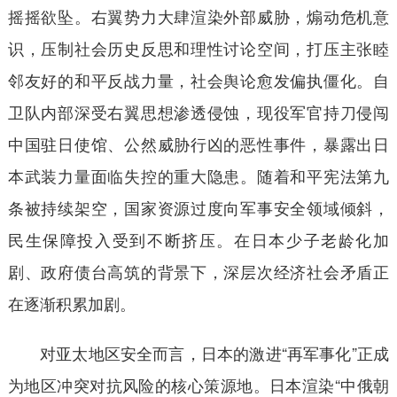
摇摇欲坠。右翼势力大肆渲染外部威胁，煽动危机意
识，压制社会历史反思和理性讨论空间，打压主张睦
邻友好的和平反战力量，社会舆论愈发偏执僵化。自
卫队内部深受右翼思想渗透侵蚀，现役军官持刀侵闯
中国驻日使馆、公然威胁行凶的恶性事件，暴露出日
本武装力量面临失控的重大隐患。随着和平宪法第九
条被持续架空，国家资源过度向军事安全领域倾斜，
民生保障投入受到不断挤压。在日本少子老龄化加
剧、政府债台高筑的背景下，深层次经济社会矛盾正
在逐渐积累加剧。
对亚太地区安全而言，日本的激进“再军事化”正成
为地区冲突对抗风险的核心策源地。日本渲染“中俄朝