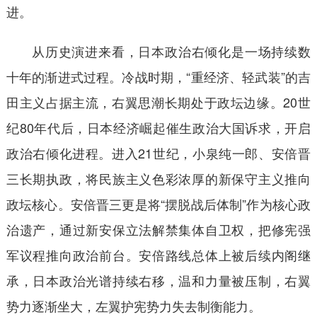
进。
从历史演进来看，日本政治右倾化是一场持续数
十年的渐进式过程。冷战时期，“重经济、轻武装”的吉
田主义占据主流，右翼思潮长期处于政坛边缘。20世
纪80年代后，日本经济崛起催生政治大国诉求，开启
政治右倾化进程。进入21世纪，小泉纯一郎、安倍晋
三长期执政，将民族主义色彩浓厚的新保守主义推向
政坛核心。安倍晋三更是将“摆脱战后体制”作为核心政
治遗产，通过新安保立法解禁集体自卫权，把修宪强
军议程推向政治前台。安倍路线总体上被后续内阁继
承，日本政治光谱持续右移，温和力量被压制，右翼
势力逐渐坐大，左翼护宪势力失去制衡能力。