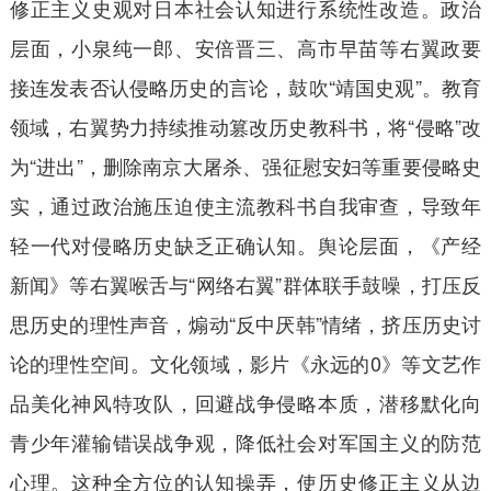
修正主义史观对日本社会认知进行系统性改造。政治
层面，小泉纯一郎、安倍晋三、高市早苗等右翼政要
接连发表否认侵略历史的言论，鼓吹“靖国史观”。教育
领域，右翼势力持续推动篡改历史教科书，将“侵略”改
为“进出”，删除南京大屠杀、强征慰安妇等重要侵略史
实，通过政治施压迫使主流教科书自我审查，导致年
轻一代对侵略历史缺乏正确认知。舆论层面，《产经
新闻》等右翼喉舌与“网络右翼”群体联手鼓噪，打压反
思历史的理性声音，煽动“反中厌韩”情绪，挤压历史讨
论的理性空间。文化领域，影片《永远的0》等文艺作
品美化神风特攻队，回避战争侵略本质，潜移默化向
青少年灌输错误战争观，降低社会对军国主义的防范
心理。这种全方位的认知操弄，使历史修正主义从边