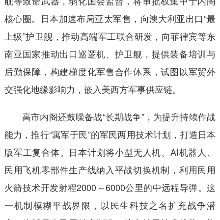
舰等致命武器，弱化国会监督，将审批权集中于内阁
核心圈。日本加速布局亚太军售，向澳大利亚出口“最
上级”护卫舰，推动高端军工联合研发，向菲律宾等东
南亚国家推动出口巡逻机、护卫舰，提供装备培训与
后勤保障，构建梯度化军售合作体系，试图以军贸外
交强化地缘影响力，嵌入美西方军事供应链。
高市内阁还鼓噪备战“长期战争”，为提升持续作战
能力，推行“寓军于民”的军民两用技术计划，打造日本
版军工复合体。日本计划将小型无人机、AI机器人、
民用飞机零部件生产线纳入平战切换机制，利用民用
火箭技术开发射程2000～6000公里的中远程导弹。这
一机制模糊平战界限，以民生科技之名扩充战争潜