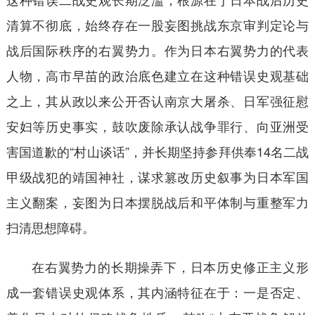
清算不彻底，始终存在一股妄图挑战东京审判定论与
战后国际秩序的右翼势力。作为日本右翼势力的代表
人物，高市早苗的政治底色建立在这种错误史观基础
之上，其从政以来公开否认南京大屠杀、日军强征慰
安妇等历史事实，鼓吹废除承认战争罪行、向亚洲受
害国道歉的“村山谈话”，并长期坚持参拜供奉14名二战
甲级战犯的靖国神社，谋求篡改历史叙事为日本军国
主义翻案，妄图为日本摆脱战后和平体制与重整军力
扫清思想障碍。
在右翼势力的长期操弄下，日本历史修正主义形
成一套错误史观体系，其内涵特征在于：一是否定、