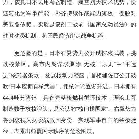
力，依托日本民用精密制造、航空航天技术优势，快
速转化为军事产能，补齐持续作战能力短板，摆脱对
美装备依赖，实质是复刻二战前《国家总动员法》的
战时动员机制，将国民经济绑定战争机器。
更危险的是，日本右翼势力公开试探核武装，挑
战核禁区。高市内阁谋求删除“无核三原则”中“不运
进”核武器条款，发展核动力潜艇，首相辅佐官公开鼓
吹“日本应拥有核武器”，拥核讨论逐渐升温。日本拥有
44.4吨分离钚，具备完整核燃料循环技术，理论上可
制造数千枚核弹头，是公认的“核门槛国家”。右翼势力
将拥核视为摆脱战败国身份、实现军事自主的终极捷
径，表露出颠覆国际秩序的危险图谋。