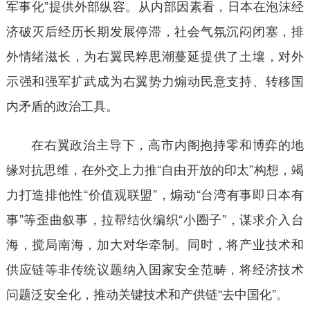
军事化”提供外部纵容。从内部因素看，日本在泡沫经
济破灭后经历长期发展停滞，社会气氛沉闷闭塞，排
外情绪滋长，为右翼民粹思潮蔓延提供了土壤，对外
示强和强军扩武成为右翼势力煽动民意支持、转移国
内矛盾的政治工具。
在右翼政治主导下，高市内阁抱持零和博弈的地
缘对抗思维，在外交上力推“自由开放的印太”构想，竭
力打造排他性“价值观联盟”，煽动“台湾有事即日本有
事”等歪曲叙事，拉帮结伙编织“小圈子”，谋求介入台
海，搅局南海，加大对华牵制。同时，将产业技术和
供应链等非传统议题纳入国家安全范畴，将经济技术
问题泛安全化，推动关键技术和产供链“去中国化”。