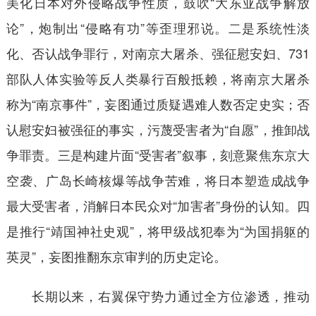
美化日本对外侵略战争性质，鼓吹“大东亚战争解放
论”，炮制出“侵略有功”等歪理邪说。二是系统性淡
化、否认战争罪行，对南京大屠杀、强征慰安妇、731
部队人体实验等反人类暴行百般抵赖，将南京大屠杀
称为“南京事件”，妄图通过质疑遇难人数否定史实；否
认慰安妇被强征的事实，污蔑受害者为“自愿”，推卸战
争罪责。三是构建片面“受害者”叙事，刻意聚焦东京大
空袭、广岛长崎核爆等战争苦难，将日本塑造成战争
最大受害者，消解日本民众对“加害者”身份的认知。四
是推行“靖国神社史观”，将甲级战犯奉为“为国捐躯的
英灵”，妄图推翻东京审判的历史定论。
长期以来，右翼保守势力通过全方位渗透，推动