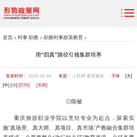
首页 >
时事·职教 >
职教时事政策教育 >
用“四真”路径引领集群培养
发表时间：
2026-06-30
来源：
人民网-教育频道
字体
：
[大]
[中]
[小]
[打印]
[关闭]
◎陈敏
重庆旅游职业学院以烹饪专业为起点，探索实
施“真场景、真大师、真项目、真市场”产教融合集群培