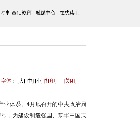
时事·基础教育
融媒中心
在线读刊
字体
：
[大]
[中]
[小]
[打印]
[关闭]
产业体系。4月底召开的中央政治局
信号，为建设制造强国、筑牢中国式